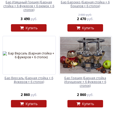
Бар Изящный Греция (Барная
Бар Барокко (Барная стойка + 6
стойка + 6 фужеров + 6 рюмок + 6
бокалов + 6 стопок)
стопок)
2 880 руб.
3 490
2 470
руб.
руб.
Купить
Купить
Бар Версаль (Барная стойка + 6
Бар Греция (Барная стойка
фужеров + 6 стопок)
Искушение + 6 фужеров + 6
стопок)
2 860
2 860
руб.
руб.
Купить
Купить