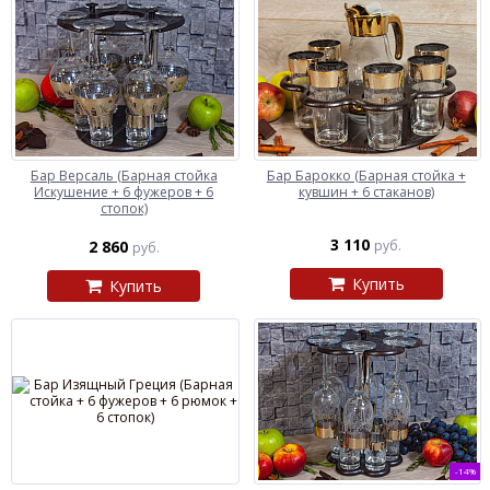
Бар Версаль (Барная стойка
Бар Барокко (Барная стойка +
Искушение + 6 фужеров + 6
кувшин + 6 стаканов)
стопок)
3 110
2 860
руб.
руб.
Купить
Купить
-14%