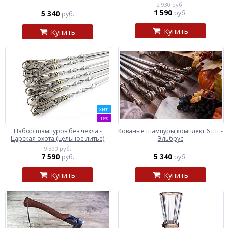
2 930 руб.
1 590
5 340
руб.
руб.
Купить
Купить
ХИТ
-19%
Набор шампуров без чехла -
Кованые шампуры комплект 6 шт -
Царская охота (цельное литье)
Эльбрус
9 390 руб.
7 590
5 340
руб.
руб.
Купить
Купить