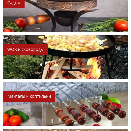
Саджи
WOK и сковороды
Мангалы и коптильни