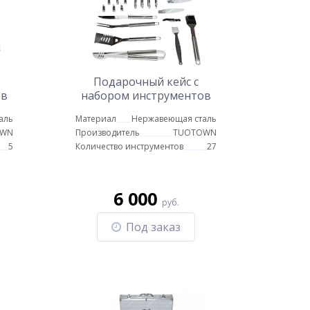
Подарочный кейс с
ов
набором инструментов
ищи
для приготовлении пищи
аль
Материал
Нержавеющая сталь
LX-27
OWN
Производитель
TUOTOWN
5
Количество инструментов
27
6 000
руб.
Под заказ