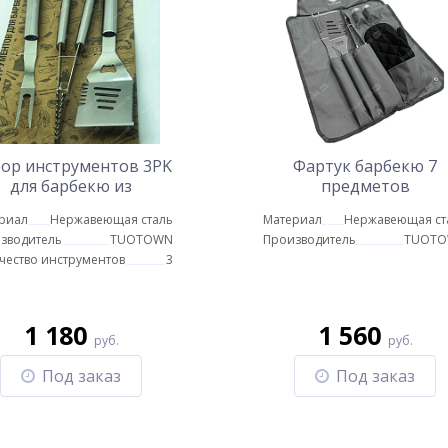
ор инструментов 3PK
Фартук барбекю 7
для барбекю из
предметов
ержавеющей стали
риал
Нержавеющая сталь
Материал
Нержавеющая ст
зводитель
TUOTOWN
Производитель
TUOT
чество инструментов
3
1 180
1 560
руб.
руб.
Под заказ
Под заказ