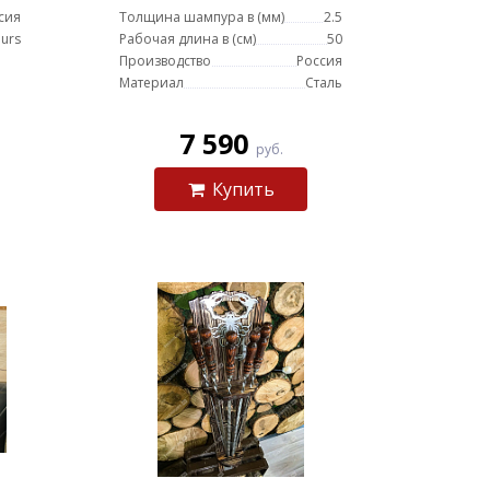
сия
Толщина шампура в (мм)
2.5
urs
Рабочая длина в (см)
50
Производство
Россия
Материал
Сталь
7 590
руб.
Купить