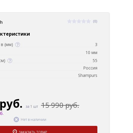
(0)
sh
актеристики
в (мм)
3
10 мм
см)
55
Россия
Shampurs
 руб.
15 990 руб.
за 1 шт
б.
Нет в наличии
ЗАКАЗАТЬ ТОВАР