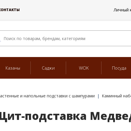
Личный 
КОНТАКТЫ
Казаны
Саджи
WOK
Посуда
астенные и напольные подставки с шампурами
Каминный наб
Щит-подставка Медвед