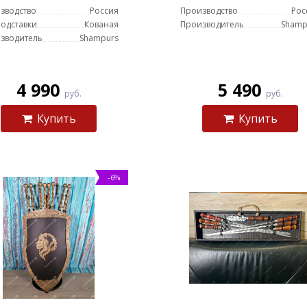
зводство
Россия
Производство
Рос
подставки
Кованая
Производитель
Shamp
зводитель
Shampurs
4 990
5 490
руб.
руб.
Купить
Купить
-6%