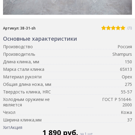
(1)
Артикул: 38-31-sh
Основные характеристики
Производство
Россия
Производитель
Shampurs
Длина клинка, мм
150
Марка стали клинка
65Х13
Материал рукояти
Орех
Общая длина ножа, мм
275
Твердость клинка, HRC
55-57
Холодным оружием не
ГОСТ Р 51644-
является
2000
Чехол
Кожа
Ширина клинка,мм
37
Хит
Акция
1 890 руб.
за 1 шт