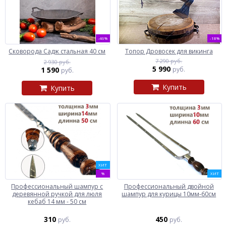
-46%
-18%
Сковорода Садж стальная 40 см
Топор Дровосек для викинга
7 290 руб.
2 930 руб.
5 990
1 590
руб.
руб.
Купить
Купить
ХИТ
%
ХИТ
Профессиональный шампур с
Профессиональный двойной
деревянной ручкой для люля
шампур для курицы 10мм-60см
кебаб 14 мм - 50 см
310
450
руб.
руб.