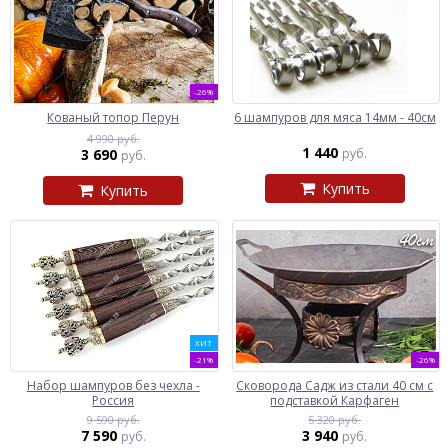
-26%
Кованый топор Перун
6 шампуров для мяса 14мм - 40см
4 990 руб.
1 440
3 690
руб.
руб.
Купить
Купить
ХИТ
-21%
-26%
Набор шампуров без чехла -
Сковорода Садж из стали 40 см с
Россия
подставкой Карфаген
9 590 руб.
5 320 руб.
7 590
3 940
руб.
руб.