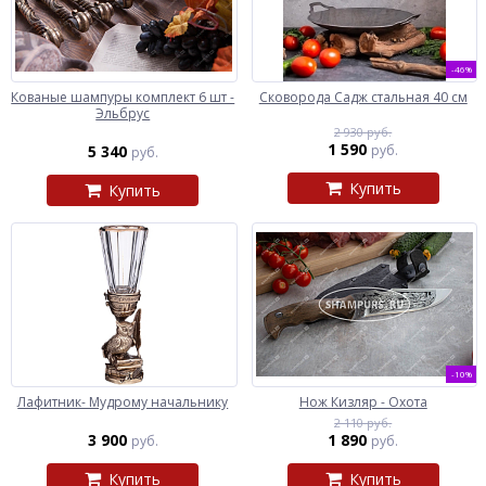
-46%
Кованые шампуры комплект 6 шт -
Сковорода Садж стальная 40 см
Эльбрус
2 930 руб.
1 590
5 340
руб.
руб.
Купить
Купить
-10%
Лафитник- Мудрому начальнику
Нож Кизляр - Охота
2 110 руб.
3 900
1 890
руб.
руб.
Купить
Купить