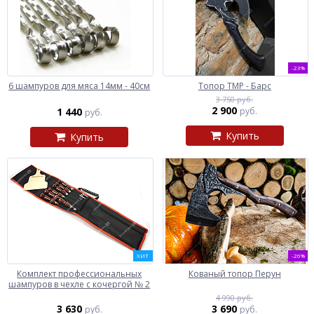
-23%
6 шампуров для мяса 14мм - 40см
Топор ТМР - Барс
3 750 руб.
2 900
1 440
руб.
руб.
Купить
Купить
ХИТ
-26%
Комплект профессиональных
Кованый топор Перун
шампуров в чехле с кочергой № 2
4 990 руб.
3 630
3 690
руб.
руб.