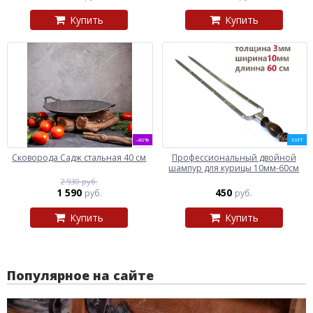
Купить
Купить
-46%
ХИТ
Сковорода Садж стальная 40 см
Профессиональный двойной
шампур для курицы 10мм-60см
2 930 руб.
1 590
450
руб.
руб.
Купить
Купить
Популярное на сайте