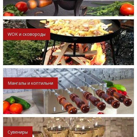
WOK и сковороды
Мангалы и коптильни
Сувениры