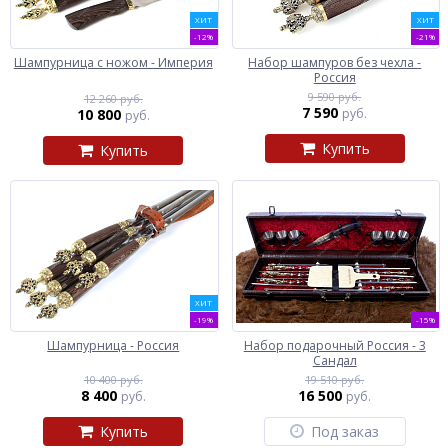
ХИТ
ХИТ
-12%
-21%
Шампурница с ножом - Империя
Набор шампуров без чехла -
Россия
9 590 руб.
12 260 руб.
7 590
10 800
руб.
руб.
Купить
Купить
ХИТ
-19%
-15%
Шампурница - Россия
Набор подарочный Россия - 3
Сандал
10 400 руб.
19 510 руб.
8 400
16 500
руб.
руб.
Купить
Под заказ