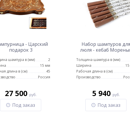
мпурница - Царский
Набор шампуров дл
подарок 3
люля - кебаб Морены
бук 69см
ина шампура в (мм)
2
Толщина шампура в (мм)
ина
15 мм
Ширина
15
чая длина в (см)
45
Рабочая длина в (см)
зводство
Россия
Производство
Рос
27 500
5 940
руб.
руб.
Под заказ
Под заказ