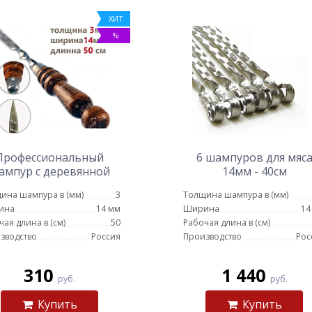
ХИТ
%
Профессиональный
6 шампуров для мяс
ампур с деревянной
14мм - 40см
кой для люля кебаб 14
ина шампура в (мм)
3
Толщина шампура в (мм)
мм - 50 см
ина
14 мм
Ширина
14
чая длина в (см)
50
Рабочая длина в (см)
зводство
Россия
Производство
Рос
310
1 440
руб.
руб.
Купить
Купить