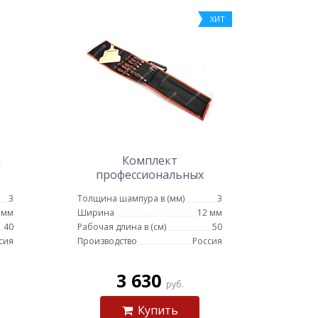
ХИТ
а
Комплект
профессиональных
шампуров в чехле с
3
Толщина шампура в (мм)
3
кочергой № 2
 мм
Ширина
12 мм
40
Рабочая длина в (см)
50
сия
Производство
Россия
3 630
руб.
Купить