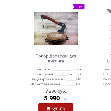
-18%
Топор Дровосек для
викинга
ш
руч
Производство
Россия
Толщ
Производитель
Shampurs
Шир
Общая длина ножа, мм
410
Рабо
Марка стали клинка
60Г
Прои
7 290 руб.
5 990
руб.
Купить