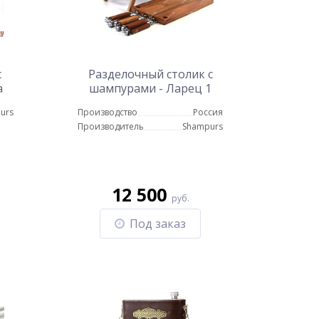
с
Разделочный столик с
а
шампурами - Ларец 1
б-
urs
Производство
Россия
)
Производитель
Shampurs
12 500
руб.
Под заказ