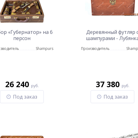
ор «Губернатор» на 6
Деревянный футляр 
персон
шампурами - Лубянк
(шпон натуральный ду
зводитель
Shampurs
Производитель
Shamp
цвет красное дерево
26 240
37 380
руб.
руб.
Под заказ
Под заказ