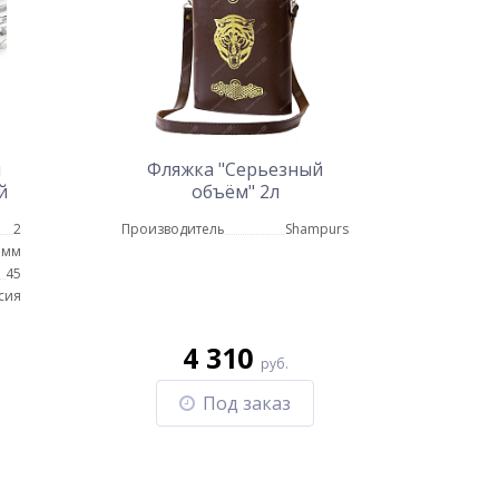
я
Фляжка "Серьезный
й
объём" 2л
2
Производитель
Shampurs
 мм
45
сия
4 310
руб.
Под заказ