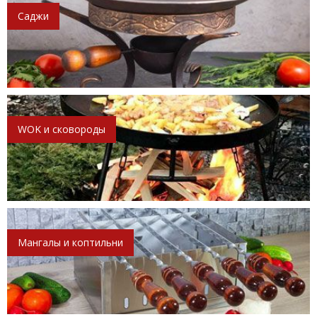
Саджи
WOK и сковороды
Мангалы и коптильни