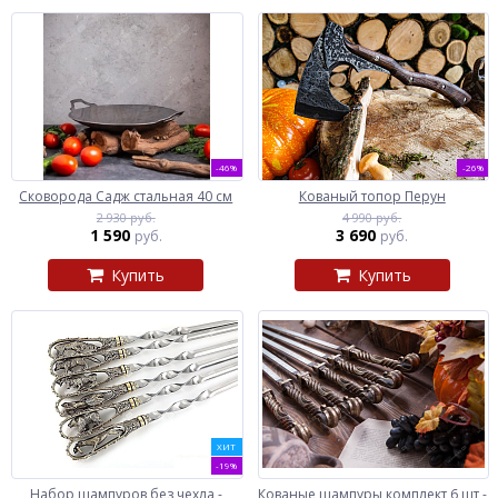
-46%
-26%
Сковорода Садж стальная 40 см
Кованый топор Перун
2 930 руб.
4 990 руб.
1 590
3 690
руб.
руб.
Купить
Купить
ХИТ
-19%
Набор шампуров без чехла -
Кованые шампуры комплект 6 шт -