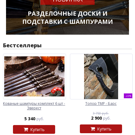
РАЗДЕЛОЧНЫЕ ДОСКИ И
ПОДСТАВКИ С ШАМПУРАМИ
Бестселлеры
-23%
Кованые шампуры комплект 6 шт -
Топор ТМР - Барс
Эверест
3 750 руб.
2 900
5 340
руб.
руб.
Купить
Купить