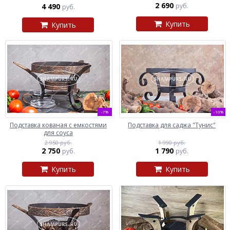
2 690
4 490
руб.
руб.
Купить
Купить
-7%
-10%
Подставка кованая с емкостями
Подставка для саджа "Тунис"
для соуса
2 950 руб.
1 990 руб.
2 750
1 790
руб.
руб.
Купить
Купить