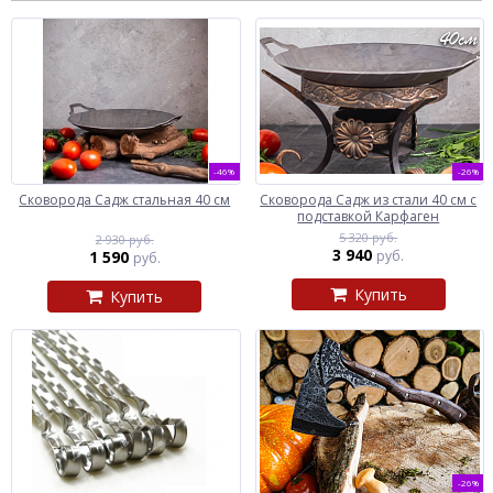
-46%
-26%
Сковорода Садж стальная 40 см
Сковорода Садж из стали 40 см с
подставкой Карфаген
5 320 руб.
2 930 руб.
3 940
1 590
руб.
руб.
Купить
Купить
-26%