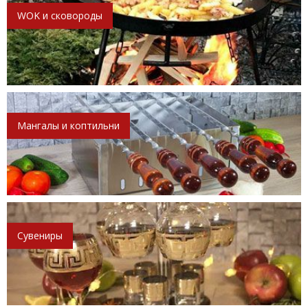
WOK и сковороды
Мангалы и коптильни
Сувениры