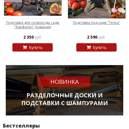
Подставка для сковороды садж
Подставка под садж "Тетра"
"Карфаген" (кованая)
2 350
2 590
руб.
руб.
Купить
Купить
НОВИНКА
РАЗДЕЛОЧНЫЕ ДОСКИ И
ПОДСТАВКИ С ШАМПУРАМИ
Бестселлеры