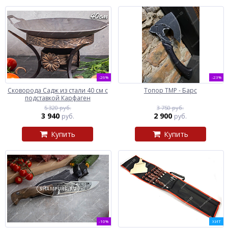
-26%
-23%
Сковорода Садж из стали 40 см с
Топор ТМР - Барс
подставкой Карфаген
5 320 руб.
3 750 руб.
3 940
2 900
руб.
руб.
Купить
Купить
-10%
ХИТ