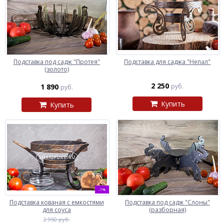
Подставка под садж "Протея"
Подставка для саджа "Непал"
(золото)
2 250
1 890
руб.
руб.
Купить
Купить
-7%
Подставка кованая с емкостями
Подставка под садж "Слоны"
для соуса
(разборная)
2 950 руб.