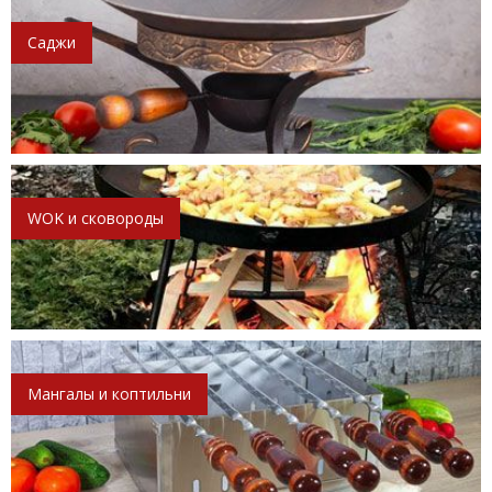
Саджи
WOK и сковороды
Мангалы и коптильни