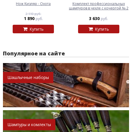
Нож Кизляр - Охота
Комплект профессиональных
шампуров в чехле с кочергой № 2
2 110 руб.
1 890
3 630
руб.
руб.
Купить
Купить
Популярное на сайте
Шашлычные наборы
Шампуры и комлекты