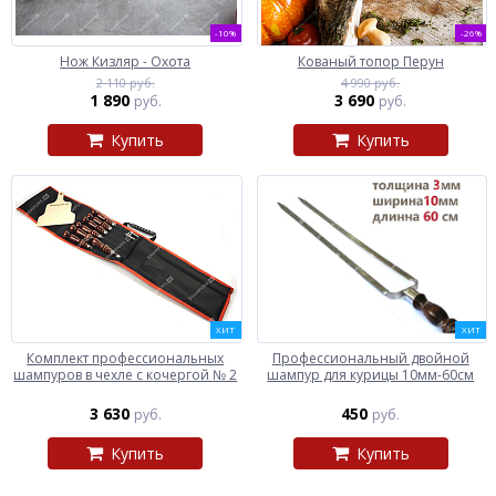
-10%
-26%
Нож Кизляр - Охота
Кованый топор Перун
2 110 руб.
4 990 руб.
1 890
3 690
руб.
руб.
Купить
Купить
ХИТ
ХИТ
Комплект профессиональных
Профессиональный двойной
шампуров в чехле с кочергой № 2
шампур для курицы 10мм-60см
3 630
450
руб.
руб.
Купить
Купить