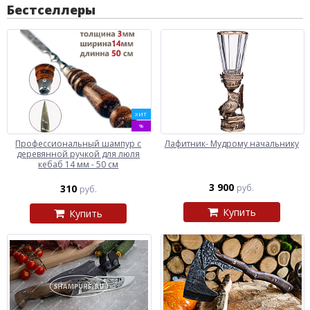
Бестселлеры
ХИТ
%
Профессиональный шампур с
Лафитник- Мудрому начальнику
деревянной ручкой для люля
кебаб 14 мм - 50 см
3 900
310
руб.
руб.
Купить
Купить