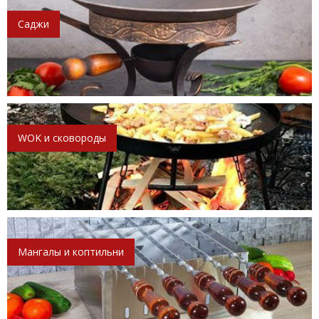
Саджи
WOK и сковороды
Мангалы и коптильни