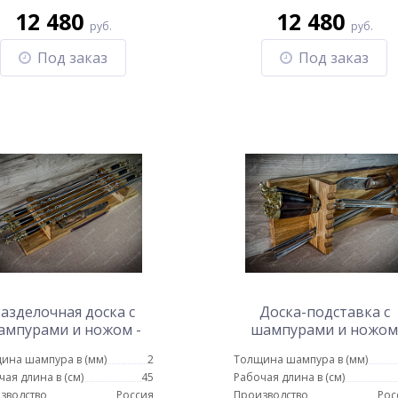
12 480
12 480
руб.
руб.
Под заказ
Под заказ
азделочная доска с
Доска-подставка с
ампурами и ножом -
шампурами и ножом
Подарок нефтянику
Разные звери (объемн
ина шампура в (мм)
2
Толщина шампура в (мм)
рукоять)
чая длина в (см)
45
Рабочая длина в (см)
зводство
Россия
Производство
Рос