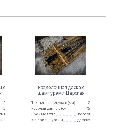
 с
Разделочная доска с
и
шампурами Царская
охота и ножом
2
Толщина шампура в (мм)
2
45
Рабочая длина в (см)
45
сия
Производство
Россия
urs
Материал рукояти
Дерево