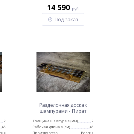
14 590
руб.
Под заказ
Разделочная доска с
шампурами - Пират
ая
2
Толщина шампура в (мм)
2
45
Рабочая длина в (см)
45
сия
Производство
Россия