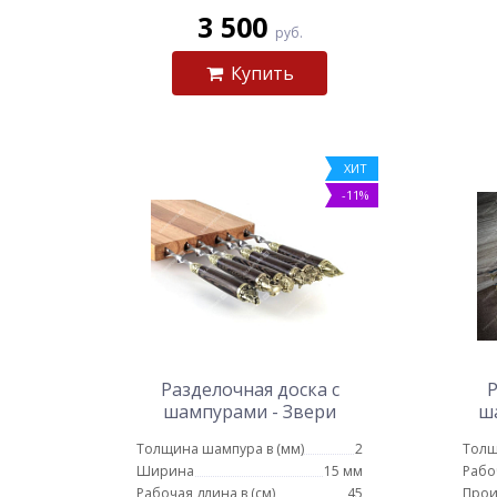
3 500
руб.
Купить
ХИТ
-11%
Разделочная доска с
Р
шампурами - Звери
ш
Толщина шампура в (мм)
2
Толщ
Ширина
15 мм
Рабо
Рабочая длина в (см)
45
Прои