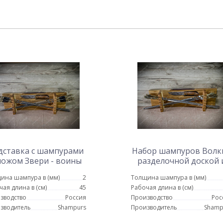
дставка с шампурами
Набор шампуров Волки
ножом Звери - воины
разделочной доской 
ножом
ина шампура в (мм)
2
Толщина шампура в (мм)
чая длина в (см)
45
Рабочая длина в (см)
зводство
Россия
Производство
Рос
зводитель
Shampurs
Производитель
Shamp