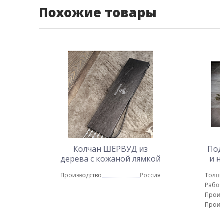
Похожие товары
Колчан ШЕРВУД из
По
дерева с кожаной лямкой
и 
(темный)
Производство
Россия
Толщ
Рабо
Прои
Прои