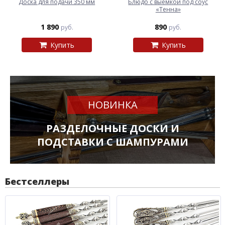
Доска для подачи 350 мм
Блюдо с выемкой под соус
«Тенна»
1 890
890
руб.
руб.
Купить
Купить
НОВИНКА
РАЗДЕЛОЧНЫЕ ДОСКИ И
ПОДСТАВКИ С ШАМПУРАМИ
Бестселлеры