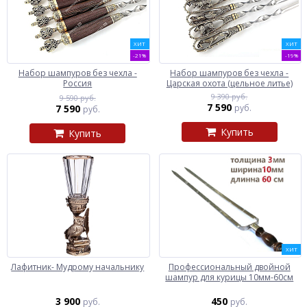
ХИТ
ХИТ
-21%
-19%
Набор шампуров без чехла -
Набор шампуров без чехла -
Россия
Царская охота (цельное литье)
9 390 руб.
9 590 руб.
7 590
7 590
руб.
руб.
Купить
Купить
ХИТ
Лафитник- Мудрому начальнику
Профессиональный двойной
шампур для курицы 10мм-60см
3 900
450
руб.
руб.