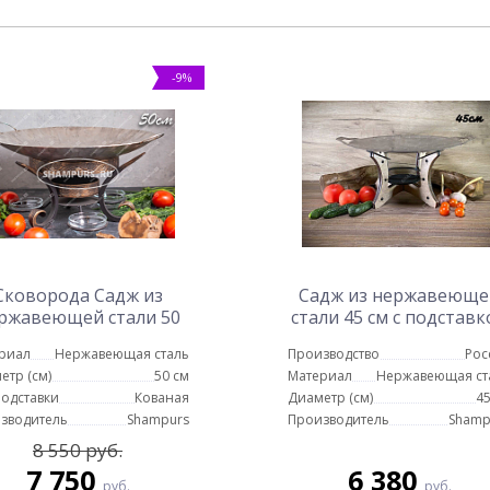
-9%
Сковорода Садж из
Садж из нержавеюще
ржавеющей стали 50
стали 45 см с подставк
см на подставке с
Тетра
риал
Нержавеющая сталь
Производство
Рос
мкостями для соуса
етр (см)
50 см
Материал
Нержавеющая ст
подставки
Кованая
Диаметр (см)
45
зводитель
Shampurs
Производитель
Shamp
8 550 руб.
7 750
6 380
руб.
руб.