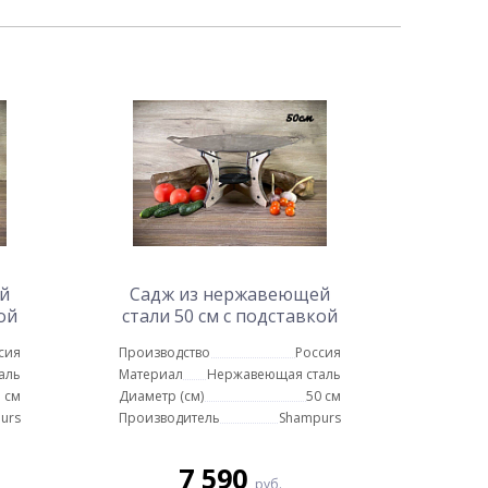
й
Садж из нержавеющей
ой
стали 50 см с подставкой
Тетра
сия
Производство
Россия
аль
Материал
Нержавеющая сталь
 см
Диаметр (см)
50 см
urs
Производитель
Shampurs
7 590
руб.