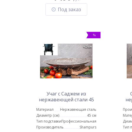
Под заказ
%
Учаг с Саджем из
нержавеющей стали 45
не
см
см
Материал
Нержавеющая сталь
Прои
Диаметр (см)
45 см
Мате
Тип подставки
Профессиональная
Диам
Производитель
Shampurs
Тип 