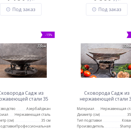
Под заказ
Под заказ
-15%
Сковорода Садж из
Сковорода Садж из
ржавеющей стали 35
нержавеющей стали 
 с профессиональной
см с подставкой
зводство
Азербайджан
Материал
Нержавеющая ст
подставкой
Карфаген
риал
Нержавеющая сталь
Диаметр (см)
35
етр (см)
35 см
Тип подставки
Кова
подставки
Профессиональная
Производитель
Shamp