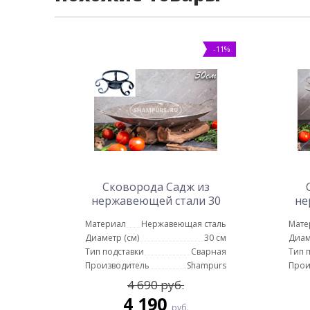
-11%
Сковорода Садж из
нержавеющей стали 30
не
см на подставке Тунис
Материал
Нержавеющая сталь
Мате
е
Диаметр (см)
30 см
Диам
Тип подставки
Сварная
Тип 
Производитель
Shampurs
Прои
4 690 руб.
4 190
руб.