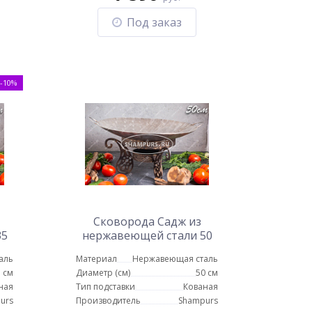
Под заказ
-10%
Сковорода Садж из
35
нержавеющей стали 50
см на подставке
аль
Материал
Нержавеющая сталь
Турецкая
 см
Диаметр (см)
50 см
ная
Тип подставки
Кованая
urs
Производитель
Shampurs