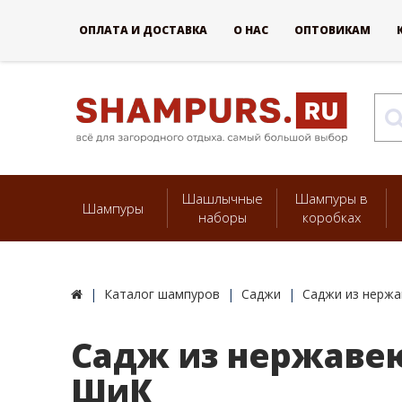
ОПЛАТА И ДОСТАВКА
О НАС
ОПТОВИКАМ
Шашлычные
Шампуры в
Шампуры
наборы
коробках
Каталог шампуров
Саджи
Саджи из нерж
Садж из нержавею
ШиК