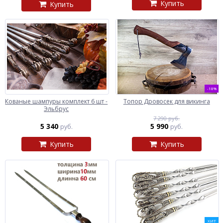
Купить
Купить
-18%
Кованые шампуры комплект 6 шт -
Топор Дровосек для викинга
Эльбрус
7 290 руб.
5 340
5 990
руб.
руб.
Купить
Купить
ХИТ