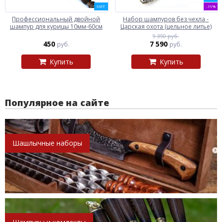
ХИТ
-19%
Профессиональный двойной
Набор шампуров без чехла -
шампур для курицы 10мм-60см
Царская охота (цельное литье)
9 390 руб.
450
7 590
руб.
руб.
Купить
Купить
Популярное на сайте
Шашлычные наборы