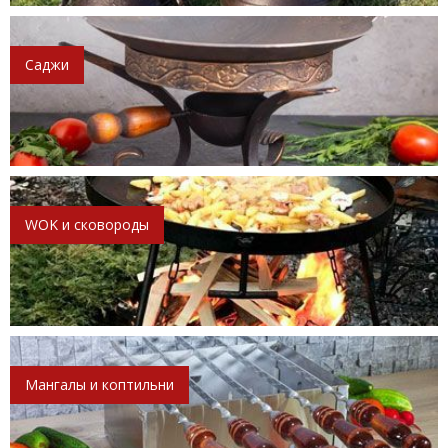
Саджи
WOK и сковороды
Мангалы и коптильни