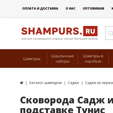
ОПЛАТА И ДОСТАВКА
О НАС
ОПТОВИКАМ
Шашлычные
Шампуры в
Шампуры
наборы
коробках
Каталог шампуров
Саджи
Саджи из нерж
Сковорода Садж и
подставке Тунис