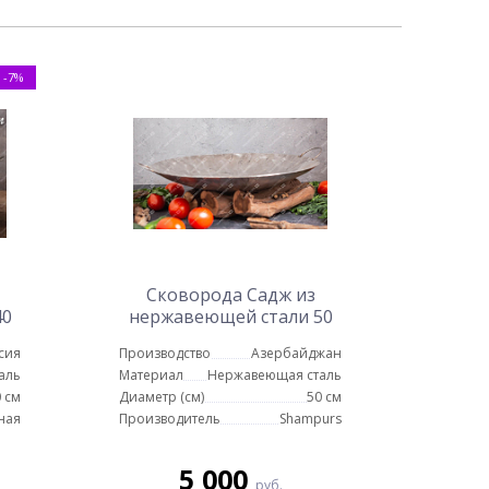
-7%
Сковорода Садж из
40
нержавеющей стали 50
ой
см
сия
Производство
Азербайджан
аль
Материал
Нержавеющая сталь
 см
Диаметр (см)
50 см
ная
Производитель
Shampurs
5 000
руб.