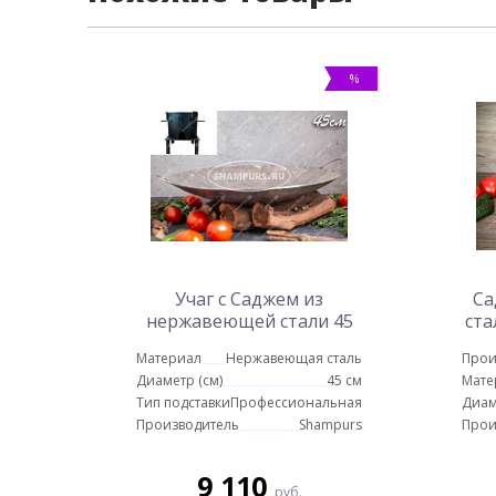
%
Учаг с Саджем из
Са
нержавеющей стали 45
ста
см
Материал
Нержавеющая сталь
Прои
Диаметр (см)
45 см
Мате
Тип подставки
Профессиональная
Диам
Производитель
Shampurs
Прои
9 110
руб.