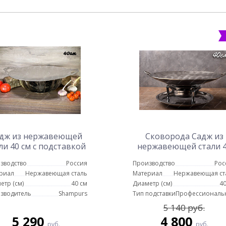
дж из нержавеющей
Сковорода Садж из
ли 40 см с подставкой
нержавеющей стали 
ШиК
см с профессиональн
зводство
Россия
Производство
Рос
подставкой
риал
Нержавеющая сталь
Материал
Нержавеющая ст
етр (см)
40 см
Диаметр (см)
40
зводитель
Shampurs
Тип подставки
Профессиональ
5 140 руб.
5 290
4 800
руб.
руб.