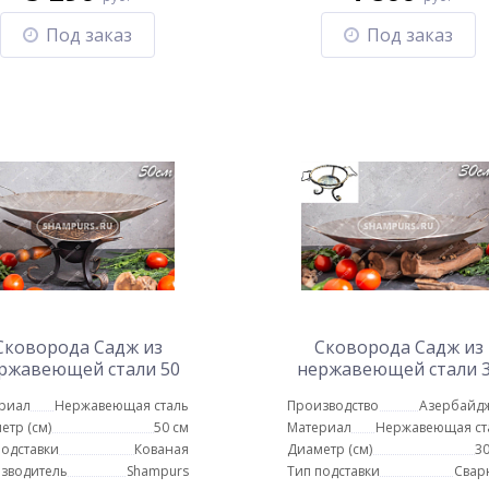
Под заказ
Под заказ
Сковорода Садж из
Сковорода Садж из
ржавеющей стали 50
нержавеющей стали 
см на подставке с
см с кованой подставк
риал
Нержавеющая сталь
Производство
Азербайд
зольником
Азербайджан
етр (см)
50 см
Материал
Нержавеющая ст
подставки
Кованая
Диаметр (см)
30
зводитель
Shampurs
Тип подставки
Свар