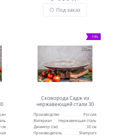
Под заказ
-15%
Сковорода Садж из
30
нержавеющей стали 30
ой
см
жан
Производство
Россия
аль
Материал
Нержавеющая сталь
 см
Диаметр (см)
30 см
ная
Производитель
Shampurs