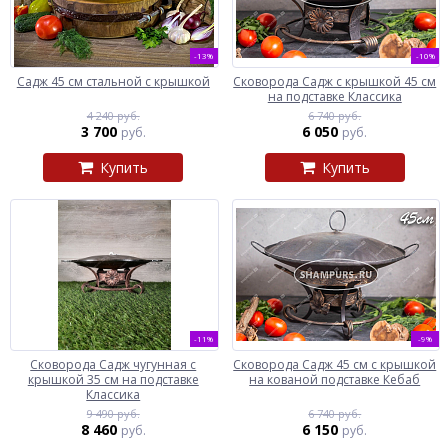
-13%
-10%
Садж 45 см стальной с крышкой
Сковорода Садж с крышкой 45 см
на подставке Классика
4 240 руб.
6 740 руб.
3 700
6 050
руб.
руб.
Купить
Купить
-11%
-9%
Сковорода Садж чугунная с
Сковорода Садж 45 см с крышкой
крышкой 35 см на подставке
на кованой подставке Кебаб
Классика
9 490 руб.
6 740 руб.
8 460
6 150
руб.
руб.