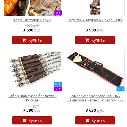
-26%
Кованый топор Перун
Лафитник- Мудрому начальнику
4 990 руб.
3 690
3 900
руб.
руб.
Купить
Купить
ХИТ
-21%
ХИТ
Набор шампуров без чехла -
Комплект профессиональных
Россия
шампуров в чехле с кочергой № 2
9 590 руб.
7 590
3 630
руб.
руб.
Купить
Купить