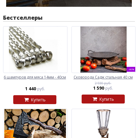
Бестселлеры
-46%
6 шампуров для мяса 14мм - 40см
Сковорода Садж стальная 40 см
2 930 руб.
1 590
1 440
руб.
руб.
Купить
Купить