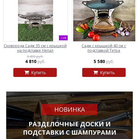
-12%
Сковорода Садж 35 см с крышкой
Садж с крышкой 40 см с
на подставке Непал
подставкой Тетра
5 490 руб.
4 810
5 580
руб.
руб.
Купить
Купить
НОВИНКА
РАЗДЕЛОЧНЫЕ ДОСКИ И
ПОДСТАВКИ С ШАМПУРАМИ