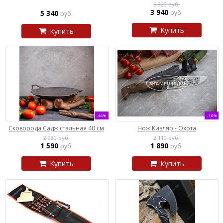
5 320 руб.
3 940
5 340
руб.
руб.
Купить
Купить
-46%
-10%
Сковорода Садж стальная 40 см
Нож Кизляр - Охота
2 930 руб.
2 110 руб.
1 590
1 890
руб.
руб.
Купить
Купить