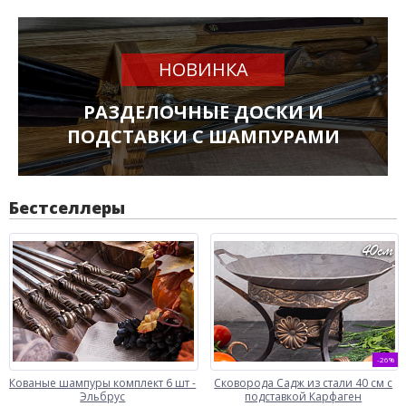
НОВИНКА
РАЗДЕЛОЧНЫЕ ДОСКИ И
ПОДСТАВКИ С ШАМПУРАМИ
Бестселлеры
-26%
Кованые шампуры комплект 6 шт -
Сковорода Садж из стали 40 см с
Эльбрус
подставкой Карфаген