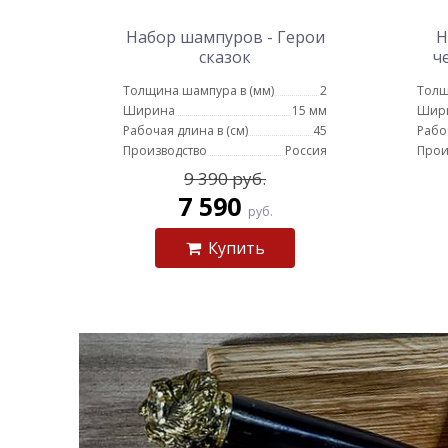
Набор шампуров - Герои
Н
сказок
ч
Толщина шампура в (мм)
2
Толщ
Ширина
15 мм
Шир
Рабочая длина в (см)
45
Рабо
Производство
Россия
Прои
9 390 руб.
7 590
руб.
Купить