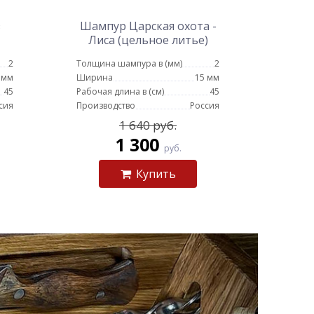
з
Шампур Царская охота -
Лиса (цельное литье)
2
Толщина шампура в (мм)
2
 мм
Ширина
15 мм
45
Рабочая длина в (см)
45
сия
Производство
Россия
1 640 руб.
1 300
руб.
Купить