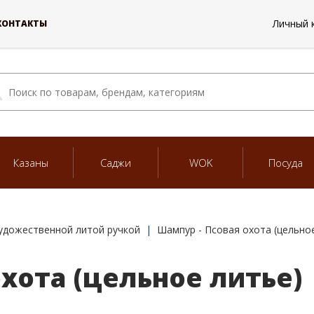
Личный 
КОНТАКТЫ
Казаны
Саджи
WOK
Посуда
удожественной литой ручкой
Шампур - Псовая охота (цельно
хота (цельное литье)