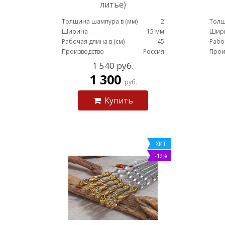
литье)
Толщина шампура в (мм)
2
Толщ
Ширина
15 мм
Шир
Рабочая длина в (см)
45
Рабо
Производство
Россия
Прои
1 540 руб.
1 300
руб.
Купить
ХИТ
-19%