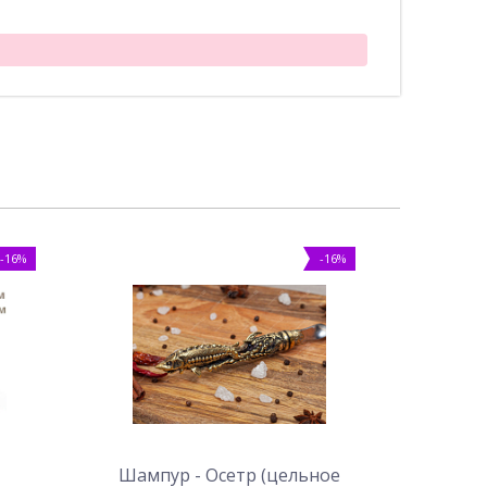
-16%
-16%
Шампур - Осетр (цельное