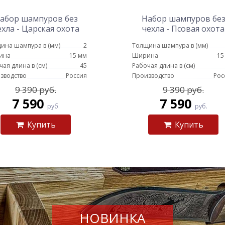
абор шампуров без
Набор шампуров бе
ехла - Царская охота
чехла - Псовая охота
(цельное литье)
(цельное литье)
ина шампура в (мм)
2
Толщина шампура в (мм)
ина
15 мм
Ширина
15
чая длина в (см)
45
Рабочая длина в (см)
зводство
Россия
Производство
Рос
9 390 руб.
9 390 руб.
7 590
7 590
руб.
руб.
Купить
Купить
НОВИНКА