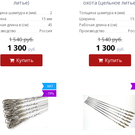
литье)
охота (цельное литье
ина шампура в (мм)
2
Толщина шампура в (мм)
ина
15 мм
Ширина
15
чая длина в (см)
45
Рабочая длина в (см)
зводство
Россия
Производство
Рос
1 540 руб.
1 540 руб.
1 300
1 300
руб.
руб.
Купить
Купить
ХИТ
-19%