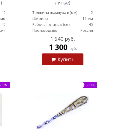
)
литье)
2
Толщина шампура в (мм)
2
 мм
Ширина
15 мм
45
Рабочая длина в (см)
45
сия
Производство
Россия
1 540 руб.
1 300
руб.
Купить
-19%
-21%