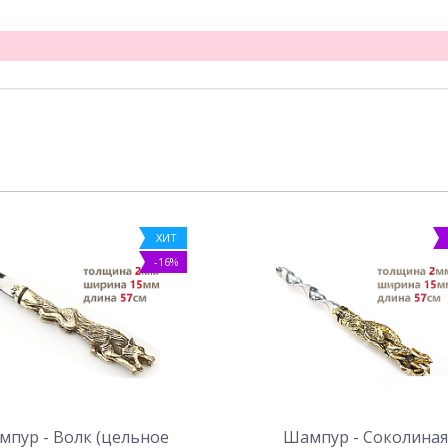
ХИТ
-16%
пур - Волк (цельное
Шампур - Соколиная