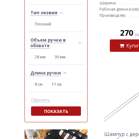
Ширина
Рабочая длина в (см)
Тип лезвия
Производство
Плоский
270
р
Объем ручки в
Купи
обхвате
28 мм
30 мм
Длина ручки
8 см
17 см
Сбросить
ПОКАЗАТЬ
Шампур с дер