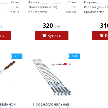
25 мм
Ширина
25 мм
Ширина
45
Рабочая длина в (см)
50
Рабочая длина в
Россия
Производство
Россия
Производство
320
31
уб.
руб.
ть
Купить
К
ХИТ
ХИТ
евянной
Профессиональный