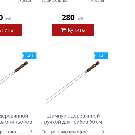
Россия
Производство
Россия
0
280
руб.
руб.
упить
Купить
ХИТ
ХИТ
деревянной
Шампур с деревянной
 шампиньонов
ручкой для грибов 60 см
 см
а в (мм)
3
Толщина шампура в (мм)
3