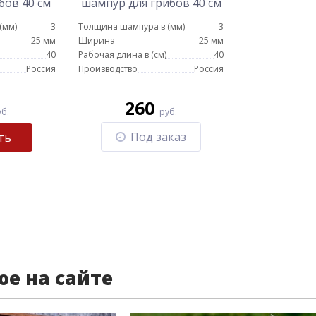
бов 40 см
шампур для грибов 40 см
(мм)
3
Толщина шампура в (мм)
3
25 мм
Ширина
25 мм
40
Рабочая длина в (см)
40
Россия
Производство
Россия
260
уб.
руб.
Под заказ
ть
ое на сайте