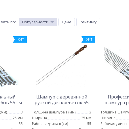
вать по
:
Популярности
Цене
Рейтингу
ХИТ
ХИТ
альный
Шампур с деревянной
Професс
бов 55 см
ручкой для креветок 55
шампур гр
см
(мм)
3
Толщина шампура в (мм)
3
Толщина шампур
25 мм
Ширина
25 мм
Ширина
55
Рабочая длина в (см)
55
Рабочая длина в