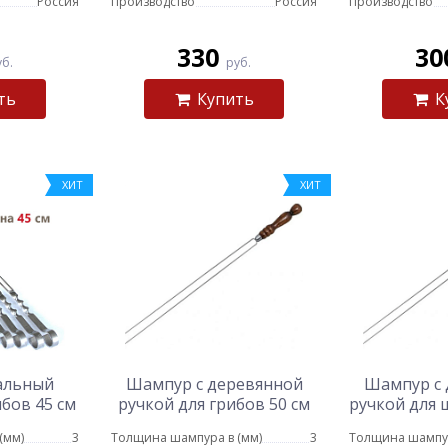
Россия
Производство
Россия
Производство
330
30
уб.
руб.
ть
Купить
К
ХИТ
ХИТ
альный
Шампур с деревянной
Шампур с 
бов 45 см
ручкой для грибов 50 см
ручкой для
45
(мм)
3
Толщина шампура в (мм)
3
Толщина шампур