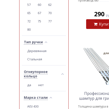
Производство
57
60
62
290
65
67
70
р
72
75
77
Купи
80
Тип ручки
Деревянная
Стальная
Огнеупорное
кольцо
да
нет
Профессион
Марка стали
шампур для гри
AISI 430
Толщина шампура в 