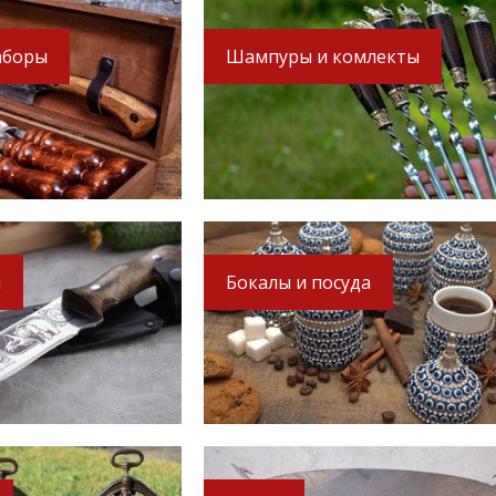
аборы
Шампуры и комлекты
ХИТ
ХИТ
-18%
-19%
-12%
ы
Бокалы и посуда
-
Шампурница с ножом -
Деревянный пенал для
Империя
шампуров(эбен)
10 800
2 290
руб.
руб.