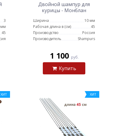
й
Двойной шампур для
курицы - Монблан
3
Ширина
10 мм
 мм
Рабочая длина в (см)
45
45
Производство
Россия
сия
Производитель
Shampurs
1 100
руб.
Купить
ХИТ
ХИТ