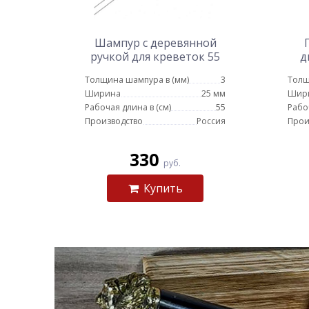
Шампур с деревянной
ручкой для креветок 55
д
см
Толщина шампура в (мм)
3
Толщ
Ширина
25 мм
Шир
Рабочая длина в (см)
55
Рабо
Производство
Россия
Прои
330
руб.
Купить