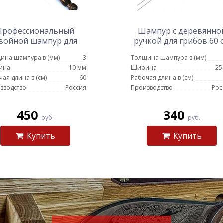
Профессиональный
Шампур с деревянно
войной шампур для
ручкой для грибов 60 
курицы 10мм-60см
ина шампура в (мм)
3
Толщина шампура в (мм)
ина
10 мм
Ширина
25
чая длина в (см)
60
Рабочая длина в (см)
зводство
Россия
Производство
Рос
450
340
руб.
руб.
Купить
Купить