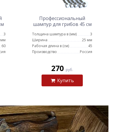
й
Профессиональный
см
шампур для грибов 45 см
3
Толщина шампура в (мм)
3
 мм
Ширина
25 мм
60
Рабочая длина в (см)
45
сия
Производство
Россия
270
руб.
Купить