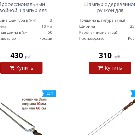
Профессиональный
Шампур с деревянно
войной шампур для
ручкой для
курицы 10мм-50см
шампиньонов 45 см
ина шампура в (мм)
3
Толщина шампура в (мм)
ина
10 мм
Ширина
25
чая длина в (см)
50
Рабочая длина в (см)
зводство
Россия
Производство
Рос
430
310
руб.
руб.
Купить
Купить
ХИТ