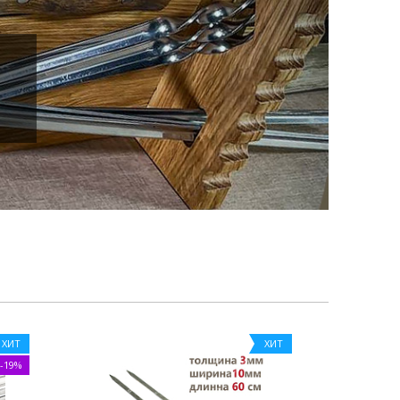
ХИТ
ХИТ
-19%