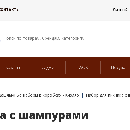
Личный 
КОНТАКТЫ
Казаны
Саджи
WOK
Посуда
ашлычные наборы в коробках - Кизляр
Набор для пикника с
ка с шампурами