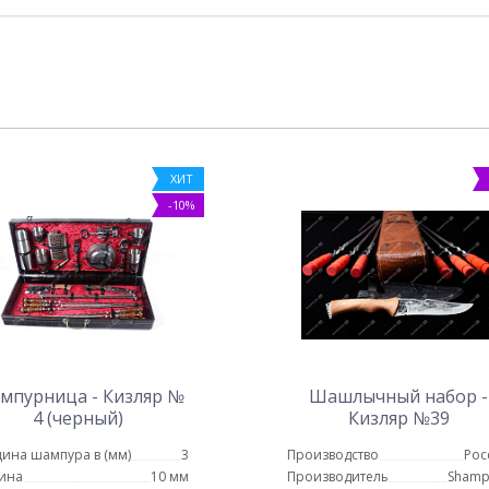
ХИТ
-10%
мпурница - Кизляр №
Шашлычный набор -
4 (черный)
Кизляр №39
ина шампура в (мм)
3
Производство
Рос
ина
10 мм
Производитель
Shamp