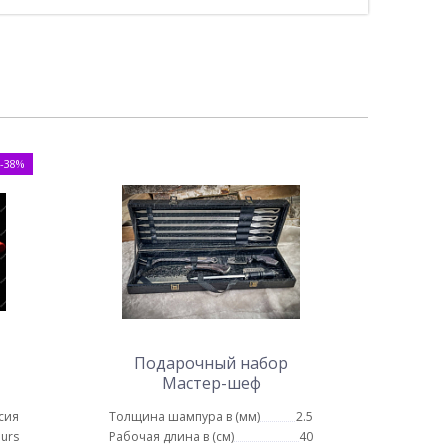
-38%
Подарочный набор
Мастер-шеф
сия
Толщина шампура в (мм)
2.5
urs
Рабочая длина в (см)
40