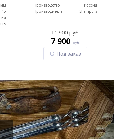
(кожух)
 мм
Производство
Россия
45
Производитель
Shampurs
сия
urs
11 900 руб.
7 900
руб.
Под заказ