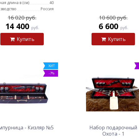
чая длина в (см)
40
зводство
Россия
16 020 руб.
10 600 руб.
14 400
6 600
руб.
руб.
Купить
Купить
ХИТ
-7%
пурница - Кизляр №5
Набор подарочный
Охота - 1