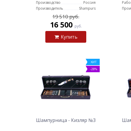
Производство
Россия
Рабо
Производитель
Shampurs
Прои
19 510 руб.
16 500
руб.
Купить
ХИТ
-28%
Шампурница - Кизляр №3
Шам