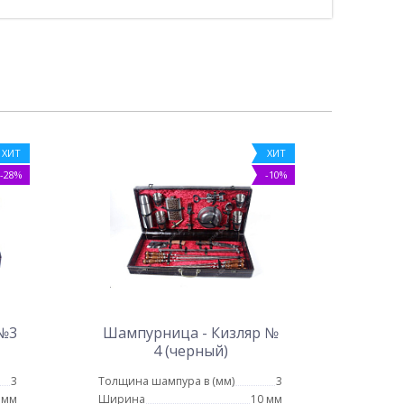
ХИТ
ХИТ
-28%
-10%
 №3
Шампурница - Кизляр №
4 (черный)
3
Толщина шампура в (мм)
3
 мм
Ширина
10 мм