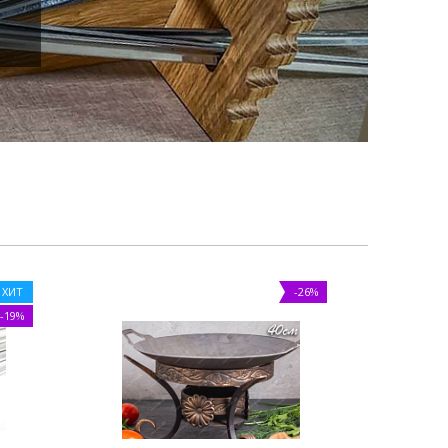
ХИТ
-26%
-19%