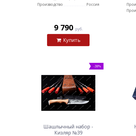
Производство
Россия
Прои
Прои
9 790
руб.
Купить
-38%
Шашлычный набор -
Кизляр №39