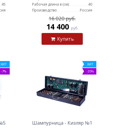
45
Рабочая длина в (см)
40
сия
Производство
Россия
16 020 руб.
14 400
руб.
Купить
ХИТ
ХИТ
-7%
-35%
 №5
Шампурница - Кизляр №1