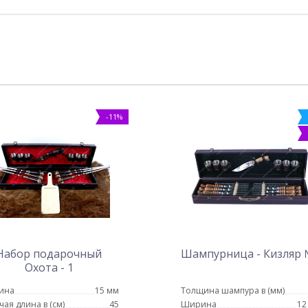
-11%
Набор подарочный
Шампурница - Кизляр
Охота - 1
ина
15 мм
Толщина шампура в (мм)
чая длина в (см)
45
Ширина
12