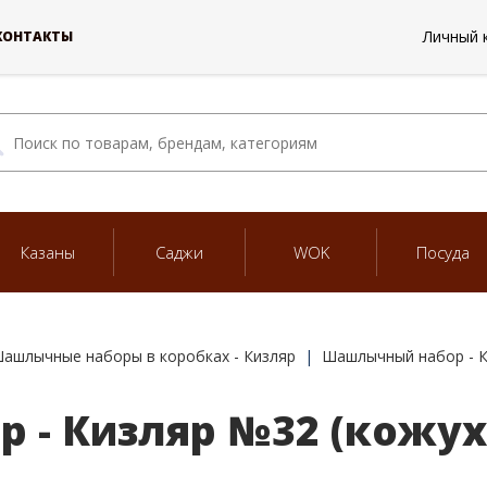
Личный 
КОНТАКТЫ
Казаны
Саджи
WOK
Посуда
ашлычные наборы в коробках - Кизляр
Шашлычный набор - К
- Кизляр №32 (кожух