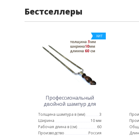
Бестселлеры
ХИТ
Профессиональный
двойной шампур для
курицы 10мм-60см
Толщина шампура в (мм)
3
Прои
Ширина
10 мм
Прои
Рабочая длина в (см)
60
Обща
Производство
Россия
Длин