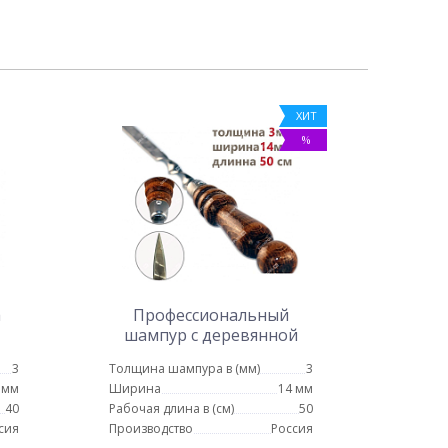
ХИТ
%
а
Профессиональный
шампур с деревянной
ручкой для люля кебаб 14
3
Толщина шампура в (мм)
3
мм - 50 см
 мм
Ширина
14 мм
40
Рабочая длина в (см)
50
сия
Производство
Россия