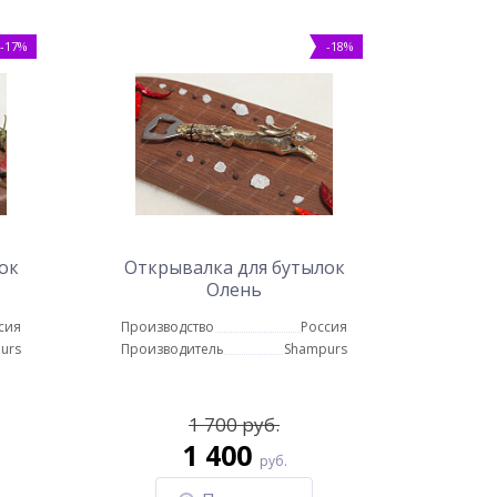
-17%
-18%
ок
Открывалка для бутылок
Олень
сия
Производство
Россия
urs
Производитель
Shampurs
1 700 руб.
1 400
руб.