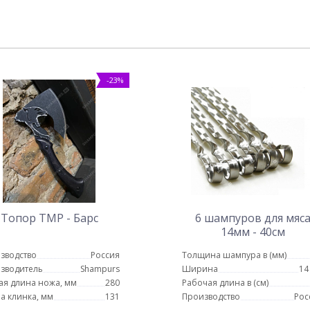
-23%
Топор ТМР - Барс
6 шампуров для мяс
14мм - 40см
зводство
Россия
Толщина шампура в (мм)
зводитель
Shampurs
Ширина
14
я длина ножа, мм
280
Рабочая длина в (см)
а клинка, мм
131
Производство
Рос