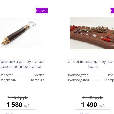
-12%
рывалка для бутылок
Открывалка для бутыл
дожественное литье
Волк
зводство
Россия
Производство
Рос
зводитель
Shampurs
Производитель
Shamp
1 790 руб.
1 790 руб.
1 580
1 490
руб.
руб.