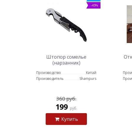
-45%
Штопор сомелье
Отк
(нарзанник)
Производство
Китай
Прои
Производитель
Shampurs
Прои
360 руб.
199
руб.
Купить