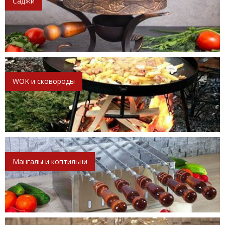
Саджи
WOK и сковороды
Мангалы и коптильни