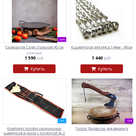
-46%
Сковорода Садж стальная 40 см
6 шампуров для мяса 14мм - 40см
2 930 руб.
1 590
1 440
руб.
руб.
Купить
Купить
ХИТ
-18%
Комплект профессиональных
Топор Дровосек для викинга
шампуров в чехле с кочергой № 2