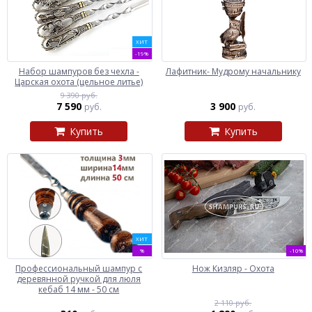
ХИТ
-19%
Набор шампуров без чехла -
Лафитник- Мудрому начальнику
Царская охота (цельное литье)
9 390 руб.
7 590
3 900
руб.
руб.
Купить
Купить
ХИТ
%
-10%
Профессиональный шампур с
Нож Кизляр - Охота
деревянной ручкой для люля
кебаб 14 мм - 50 см
2 110 руб.