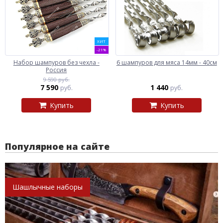
ХИТ
-21%
Набор шампуров без чехла -
6 шампуров для мяса 14мм - 40см
Россия
9 590 руб.
7 590
1 440
руб.
руб.
Купить
Купить
Популярное на сайте
Шашлычные наборы