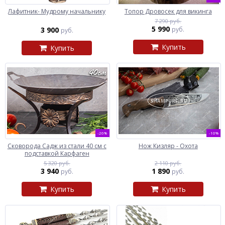
Лафитник- Мудрому начальнику
Топор Дровосек для викинга
7 290 руб.
5 990
3 900
руб.
руб.
Купить
Купить
-26%
-10%
Сковорода Садж из стали 40 см с
Нож Кизляр - Охота
подставкой Карфаген
5 320 руб.
2 110 руб.
3 940
1 890
руб.
руб.
Купить
Купить