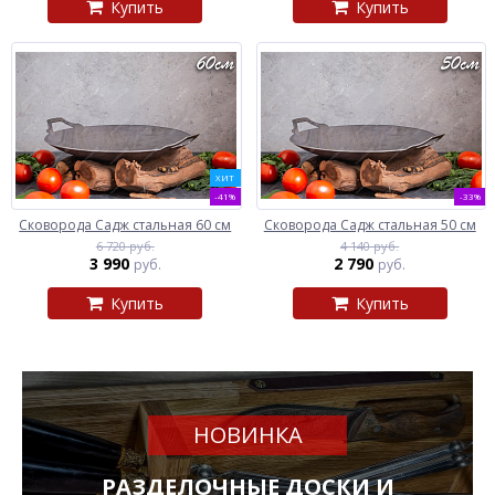
Купить
Купить
ХИТ
-41%
-33%
Сковорода Садж стальная 60 см
Сковорода Садж стальная 50 см
6 720 руб.
4 140 руб.
3 990
2 790
руб.
руб.
Купить
Купить
НОВИНКА
РАЗДЕЛОЧНЫЕ ДОСКИ И