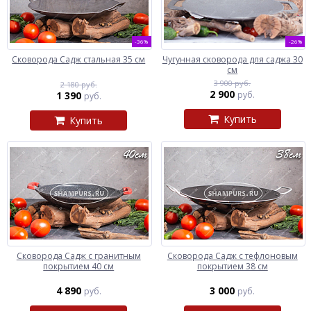
-36%
-26%
Сковорода Садж стальная 35 см
Чугунная сковорода для саджа 30
см
3 900 руб.
2 180 руб.
2 900
1 390
руб.
руб.
Купить
Купить
Сковорода Садж с гранитным
Сковорода Садж с тефлоновым
покрытием 40 см
покрытием 38 см
4 890
3 000
руб.
руб.