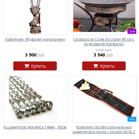
-26%
Лафитник- Мудрому начальнику
Сковорода Садж из стали 40 см с
подставкой Карфаген
5 320 руб.
3 900
3 940
руб.
руб.
Купить
Купить
ХИТ
6 шампуров для мяса 14мм - 40см
Комплект профессиональных
шампуров в чехле с кочергой № 2