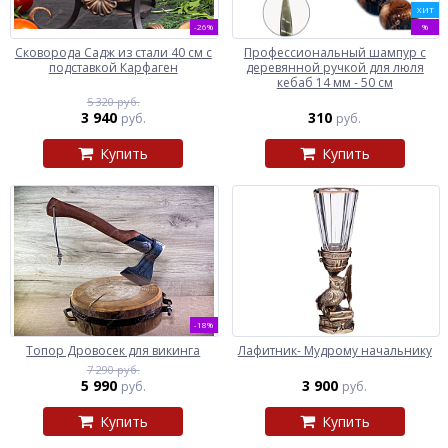
ХИТ
-26%
%
Сковорода Садж из стали 40 см с
Профессиональный шампур с
подставкой Карфаген
деревянной ручкой для люля
кебаб 14 мм - 50 см
5 320 руб.
3 940
310
руб.
руб.
Купить
Купить
-18%
Топор Дровосек для викинга
Лафитник- Мудрому начальнику
7 290 руб.
5 990
3 900
руб.
руб.
Купить
Купить