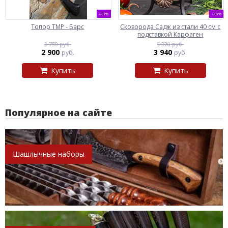
-23%
-26%
Топор ТМР - Барс
Сковорода Садж из стали 40 см с
подставкой Карфаген
3 750 руб.
5 320 руб.
2 900
3 940
руб.
руб.
Купить
Купить
Популярное на сайте
Шашлычные наборы