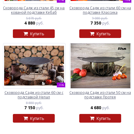
-17%
-19%
Сковорода Садж из стали 45 см на
Сковорода Садж из стали 60 см на
кованой подставке Кебаб
подставке Классика
5 870 руб.
9 080 руб.
4 880
7 350
руб.
руб.
Купить
Купить
-19%
Сковорода Садж из стали 60 см с
Сковорода Садж из стали 50 см на
подставкой Непал
подставке Протея
8 880 руб.
7 150
4 680
руб.
руб.
Купить
Купить