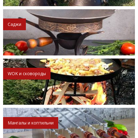
Саджи
WOK и сковороды
Мангалы и коптильни