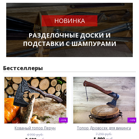
НОВИНКА
РАЗДЕЛОЧНЫЕ ДОСКИ И
ПОДСТАВКИ С ШАМПУРАМИ
Бестселлеры
-26%
-18%
Кованый топор Перун
Топор Дровосек для викинга
7 290 руб.
4 990 руб.
5 990