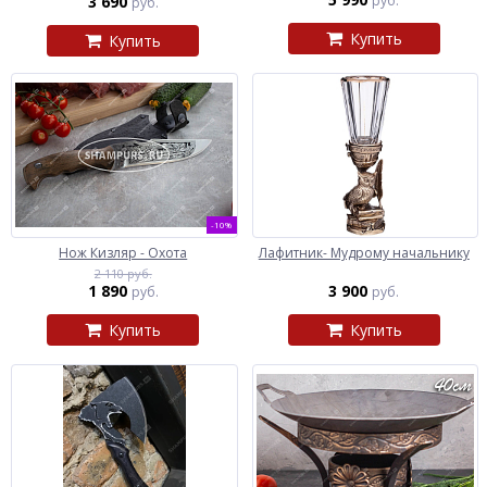
3 690
руб.
руб.
Купить
Купить
-10%
Нож Кизляр - Охота
Лафитник- Мудрому начальнику
2 110 руб.
1 890
3 900
руб.
руб.
Купить
Купить