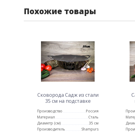
Похожие товары
Сковорода Садж из стали
С
35 см на подставке
Протея ШиК
Производство
Россия
Прои
Материал
Сталь
Мате
Диаметр (см)
35 см
Диам
Производитель
Shampurs
Прои