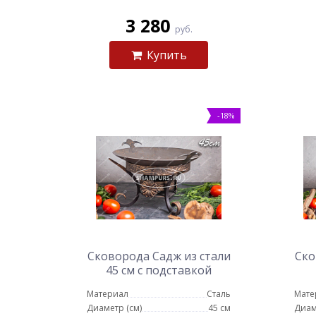
3 280
руб.
Купить
-18%
Сковорода Садж из стали
Ско
45 см с подставкой
Карфаген
Материал
Сталь
Мате
Диаметр (см)
45 см
Диам