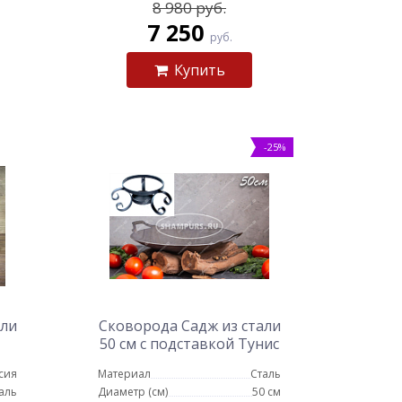
8 980 руб.
7 250
руб.
Купить
-25%
али
Сковорода Садж из стали
50 см с подставкой Тунис
сия
Материал
Сталь
аль
Диаметр (см)
50 см