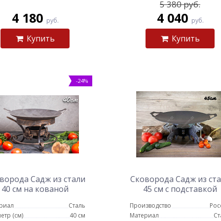
5 380 руб.
4 180
4 040
руб.
руб.
Купить
Купить
-24%
ворода Садж из стали
Сковорода Садж из ст
40 см на кованой
45 см с подставкой
подставке Кебаб
Слоны
риал
Сталь
Производство
Рос
етр (см)
40 см
Материал
Ст