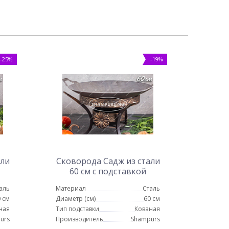
-25%
-19%
али
Сковорода Садж из стали
60 см с подставкой
Карфаген
аль
Материал
Сталь
 см
Диаметр (см)
60 см
ная
Тип подставки
Кованая
urs
Производитель
Shampurs