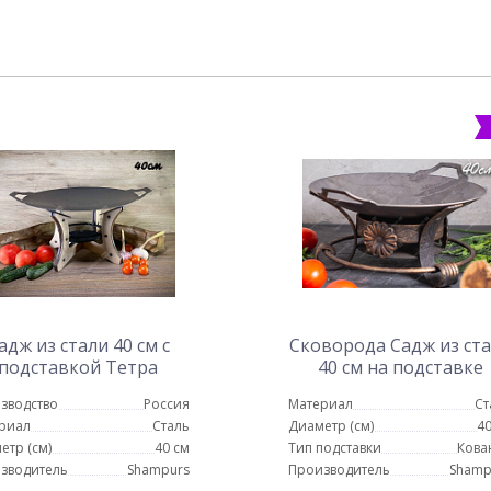
адж из стали 40 см с
Сковорода Садж из ст
подставкой Тетра
40 см на подставке
Классика
зводство
Россия
Материал
Ст
риал
Сталь
Диаметр (см)
40
етр (см)
40 см
Тип подставки
Кова
зводитель
Shampurs
Производитель
Shamp