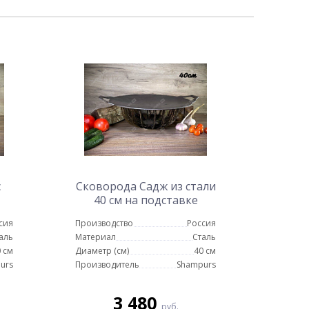
с
Сковорода Садж из стали
40 см на подставке
Протея Шик
сия
Производство
Россия
аль
Материал
Сталь
 см
Диаметр (см)
40 см
urs
Производитель
Shampurs
3 480
руб.