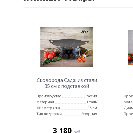
Сковорода Садж из стали
35 см с подставкой
Слоны
Производство
Россия
Прои
Материал
Сталь
Мате
Диаметр (см)
35 см
Диам
Тип подставки
Узорная
Прои
3 180
руб.