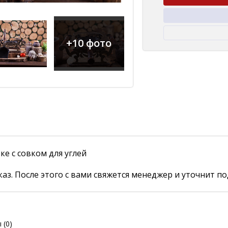
+10 фото
ке с совком для углей
аз. После этого с вами свяжется менеджер и уточнит по
ы
(0)