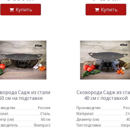
Купить
Купить
ворода Садж из стали
Сковорода Садж из ст
60 см на подставке
40 см с подставкой
Протея ШиК
Слоны
зводство
Россия
Производство
Рос
риал
Сталь
Материал
Ст
етр (см)
60 см
Диаметр (см)
40
зводитель
Shampurs
Тип подставки
Узор