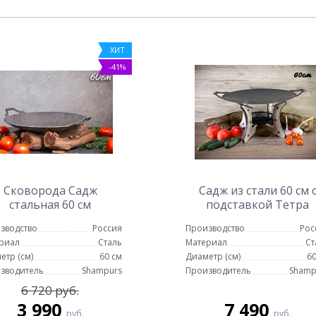
ХИТ
-41%
Сковорода Садж
Садж из стали 60 см 
стальная 60 см
подставкой Тетра
зводство
Россия
Производство
Рос
риал
Сталь
Материал
Ст
етр (см)
60 см
Диаметр (см)
60
зводитель
Shampurs
Производитель
Shamp
6 720 руб.
3 990
7 490
руб.
руб.