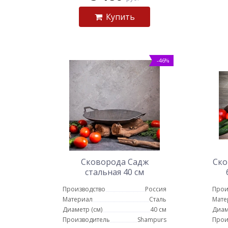
Купить
-46%
Сковорода Садж
Ско
стальная 40 см
Производство
Россия
Прои
Материал
Сталь
Мате
Диаметр (см)
40 см
Диам
Производитель
Shampurs
Прои