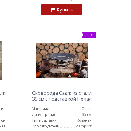
Купить
-18%
али
Сковорода Садж из стали
35 см с подставкой Непал
сия
Материал
Сталь
аль
Диаметр (см)
35 см
 см
Тип подставки
Кованая
ная
Производитель
Shampurs