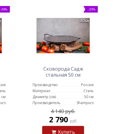
-36%
-33%
Сковорода Садж
стальная 50 см
сия
Производство
Россия
аль
Материал
Сталь
 см
Диаметр (см)
50 см
urs
Производитель
Shampurs
4 140 руб.
2 790
руб.
Купить