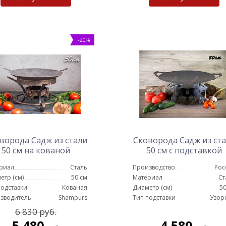
-20%
ворода Садж из стали
Сковорода Садж из ст
50 см на кованой
50 см с подставкой
подставке Кебаб
Слоны
риал
Сталь
Производство
Рос
етр (см)
50 см
Материал
Ст
подставки
Кованая
Диаметр (см)
50
зводитель
Shampurs
Тип подставки
Узор
6 830 руб.
5 480
4 580