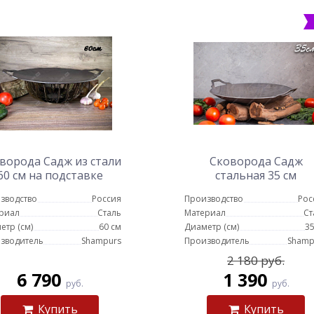
ворода Садж из стали
Сковорода Садж
60 см на подставке
стальная 35 см
Протея ШиК
зводство
Россия
Производство
Рос
риал
Сталь
Материал
Ст
етр (см)
60 см
Диаметр (см)
35
зводитель
Shampurs
Производитель
Shamp
2 180 руб.
6 790
1 390
руб.
руб.
Купить
Купить