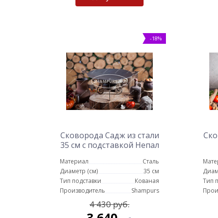
-18%
Сковорода Садж из стали
Ско
35 см с подставкой Непал
Материал
Сталь
Мате
Диаметр (см)
35 см
Диам
Тип подставки
Кованая
Тип 
Производитель
Shampurs
Прои
4 430 руб.
3 640