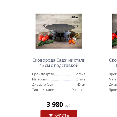
Сковорода Садж из стали
Ско
45 см с подставкой
Слоны
Производство
Россия
Прои
Материал
Сталь
Мате
Диаметр (см)
45 см
Диам
Тип подставки
Узорная
Прои
3 980
руб.
Купить