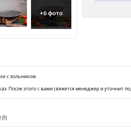
+6 фото
вке с зольником
аз. После этого с вами свяжется менеджер и уточнит по
ы
(0)