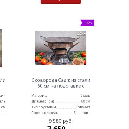
-20%
али
Сковорода Садж из стали
60 см на подставке с
емкостями для соуса
сия
Материал
Сталь
аль
Диаметр (см)
60 см
 см
Тип подставки
Кованая
ная
Производитель
Shampurs
9 580 руб.
7 650