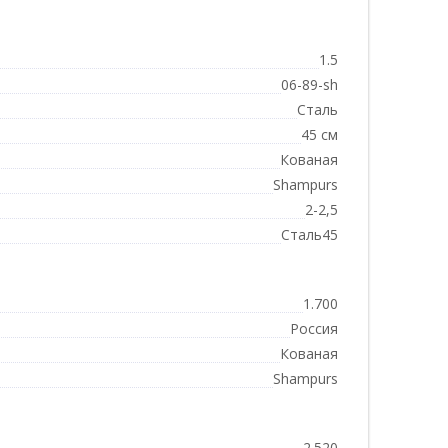
1.5
06-89-sh
Сталь
45 см
Кованая
Shampurs
2-2,5
Сталь45
1.700
Россия
Кованая
Shampurs
2.520