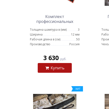
Комплект
профессиональных
шампуров в чехле с
Толщина шампура в (мм)
3
Толщ
кочергой № 2
Ширина
12 мм
Рабо
Рабочая длина в (см)
50
Прои
Производство
Россия
Чехо
3 630
руб.
Купить
ХИТ