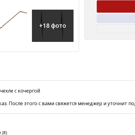
+18 фото
ехле с кочергой
аз. После этого с вами свяжется менеджер и уточнит по
ы
(8)