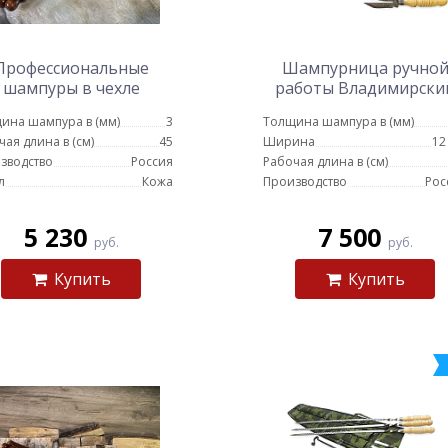
Профессиональные
Шампурница ручно
шампуры в чехле
работы Владимирски
(черный)
централ с гравировк
ина шампура в (мм)
3
Толщина шампура в (мм)
на лезвии
чая длина в (см)
45
Ширина
12
зводство
Россия
Рабочая длина в (см)
л
Кожа
Производство
Рос
5 230
7 500
руб.
руб.
Купить
Купить