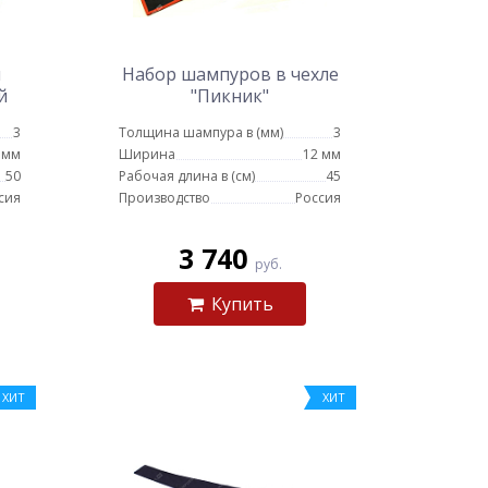
й
Набор шампуров в чехле
й
"Пикник"
ой
3
Толщина шампура в (мм)
3
 мм
Ширина
12 мм
50
Рабочая длина в (см)
45
сия
Производство
Россия
3 740
руб.
Купить
ХИТ
ХИТ