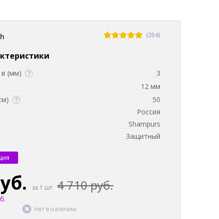
(204)
sh
актеристики
в (мм)
3
12 мм
см)
50
Россия
Shampurs
Защитный
ция
руб.
4 710 руб.
за 1 шт
б.
Нет в наличии