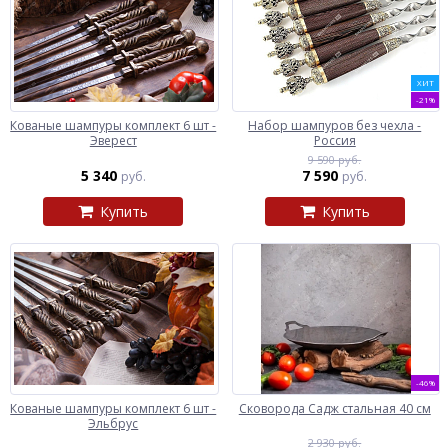
ХИТ
-21%
Кованые шампуры комплект 6 шт -
Набор шампуров без чехла -
Эверест
Россия
9 590 руб.
5 340
7 590
руб.
руб.
Купить
Купить
-46%
Кованые шампуры комплект 6 шт -
Сковорода Садж стальная 40 см
Эльбрус
2 930 руб.