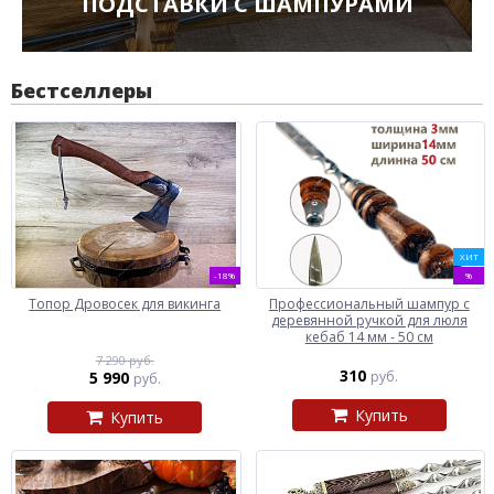
ПОДСТАВКИ С ШАМПУРАМИ
Бестселлеры
ХИТ
-18%
%
Топор Дровосек для викинга
Профессиональный шампур с
деревянной ручкой для люля
кебаб 14 мм - 50 см
7 290 руб.
310
5 990
руб.
руб.
Купить
Купить