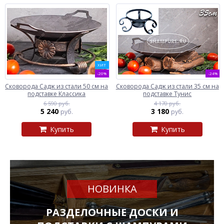
ХИТ
-20%
-24%
Сковорода Садж из стали 50 см на
Сковорода Садж из стали 35 см на
подставке Классика
подставке Тунис
6 590 руб.
4 170 руб.
5 240
3 180
руб.
руб.
Купить
Купить
НОВИНКА
РАЗДЕЛОЧНЫЕ ДОСКИ И