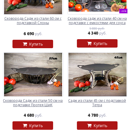
-26%
Сковорода Садж из стали 60 см с
Сковорода садж из стали 40 см на
подставкой Слоны
подставке с емкостями для соуса
5 880 руб.
4 340
6 690
руб.
руб.
Купить
Купить
Сковорода Садж из стали 50 см на
Садж из стали 45 см с подставкой
подставке Протея ШиК
Тетра
4 680
4 780
руб.
руб.
Купить
Купить