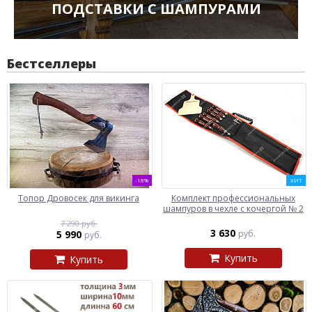
ПОДСТАВКИ С ШАМПУРАМИ
Бестселлеры
-18%
ХИТ
Топор Дровосек для викинга
Комплект профессиональных
шампуров в чехле с кочергой № 2
7 290 руб.
3 630
5 990
руб.
руб.
Купить
Купить