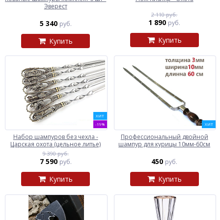
Эверест
2 110 руб.
1 890
5 340
руб.
руб.
Купить
Купить
ХИТ
-19%
ХИТ
Набор шампуров без чехла -
Профессиональный двойной
Царская охота (цельное литье)
шампур для курицы 10мм-60см
9 390 руб.
7 590
450
руб.
руб.
Купить
Купить