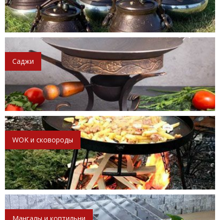
Саджи
WOK и сковороды
Мангалы и коптильни