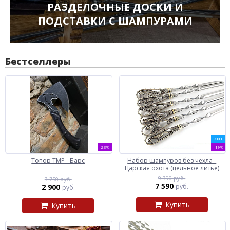
РАЗДЕЛОЧНЫЕ ДОСКИ И
ПОДСТАВКИ С ШАМПУРАМИ
Бестселлеры
ХИТ
-23%
-19%
Топор ТМР - Барс
Набор шампуров без чехла -
Царская охота (цельное литье)
9 390 руб.
3 750 руб.
7 590
2 900
руб.
руб.
Купить
Купить