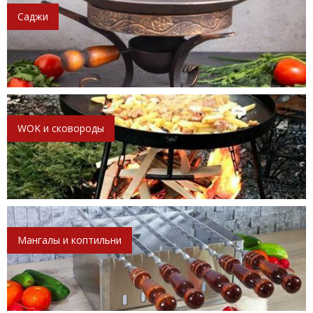
Саджи
WOK и сковороды
Мангалы и коптильни