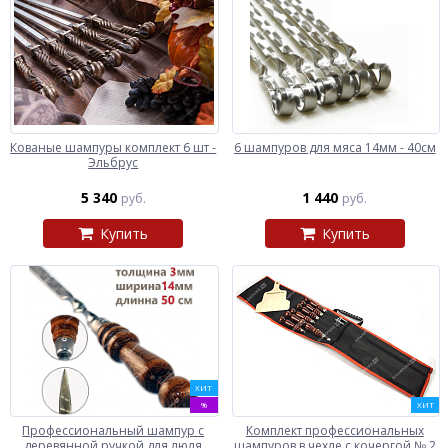
Кованые шампуры комплект 6 шт -
6 шампуров для мяса 14мм - 40см
Эльбрус
5 340
1 440
руб.
руб.
Купить
Купить
ХИТ
%
ХИТ
Профессиональный шампур с
Комплект профессиональных
деревянной ручкой для люля
шампуров в чехле с кочергой № 2