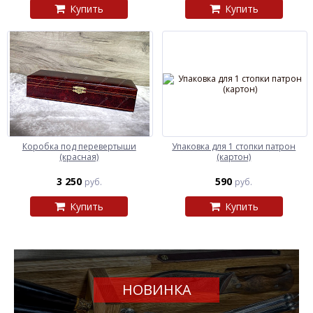
Купить
Купить
Коробка под перевертыши
Упаковка для 1 стопки патрон
(красная)
(картон)
3 250
590
руб.
руб.
Купить
Купить
НОВИНКА