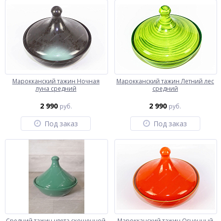
Марокканский тажин Ночная
Марокканский тажин Летний лес
луна средний
средний
2 990
2 990
руб.
руб.
Под заказ
Под заказ
Средний тажин цвета скошенной
Марокканский тажин Огненный