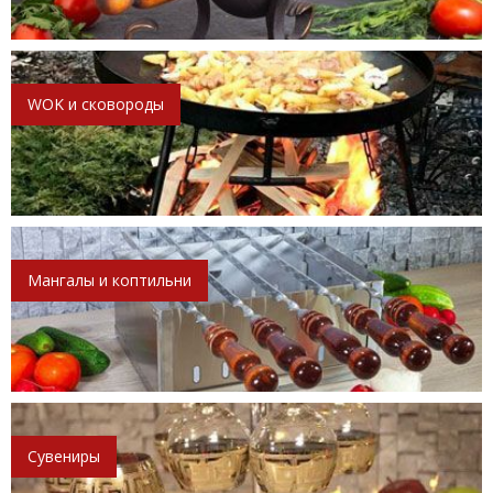
WOK и сковороды
Мангалы и коптильни
Сувениры