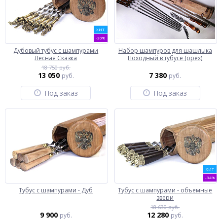
ХИТ
-30%
Дубовый тубус с шампурами
Набор шампуров для шашлыка
Лесная Сказка
Походный в тубусе (орех)
18 750 руб.
13 050
7 380
руб.
руб.
Под заказ
Под заказ
ХИТ
-34%
Тубус с шампурами - Дуб
Тубус с шампурами - объемные
звери
18 630 руб.
9 900
12 280
руб.
руб.