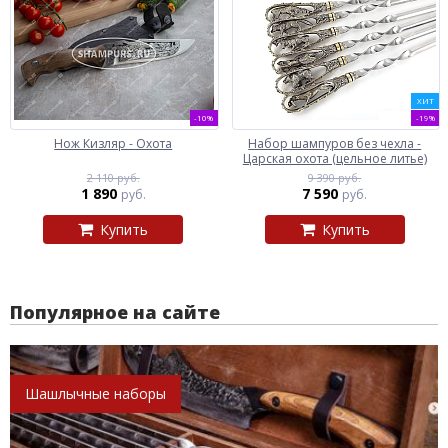
ХИТ
-10%
-19%
Нож Кизляр - Охота
Набор шампуров без чехла -
Царская охота (цельное литье)
2 110 руб.
9 390 руб.
1 890
7 590
руб.
руб.
Купить
Купить
Популярное на сайте
Шашлычные наборы