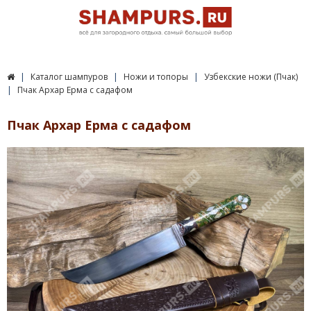
Каталог шампуров
Ножи и топоры
Узбекские ножи (Пчак)
Пчак Архар Ерма с садафом
Пчак Архар Ерма с садафом