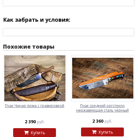
Как забрать и условия:
Похожие товары
Пчак Чинар ёрма с гравировкой
Пчак средний оргстекло
нержавеющая сталь чёрный
2 360
2 390
руб.
руб.
Купить
Купить