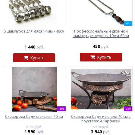
ХИТ
6 шампуров для мяса 14мм - 40см
Профессиональный двойной
шампур для курицы 10мм-60см
450
1 440
руб.
руб.
Купить
Купить
-46%
-26%
Сковорода Садж стальная 40 см
Сковорода Садж из стали 40 см с
подставкой Карфаген
2 930 руб.
5 320 руб.
1 590
3 940
руб.
руб.