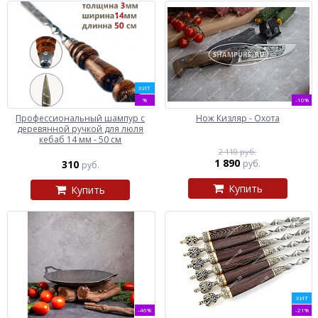
ХИТ
%
-10%
Профессиональный шампур с
Нож Кизляр - Охота
деревянной ручкой для люля
кебаб 14 мм - 50 см
2 110 руб.
1 890
310
руб.
руб.
Купить
Купить
ХИТ
-46%
-21%