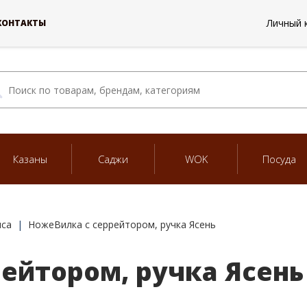
Личный 
КОНТАКТЫ
Казаны
Саджи
WOK
Посуда
яса
НожеВилка с серрейтором, ручка Ясень
ейтором, ручка Ясень