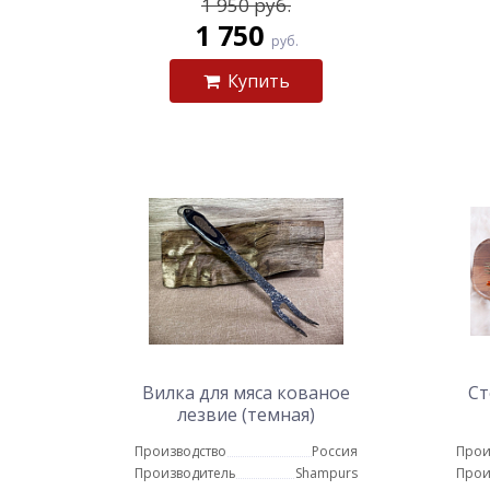
1 950 руб.
1 750
руб.
Купить
Вилка для мяса кованое
Ст
лезвие (темная)
Производство
Россия
Прои
Производитель
Shampurs
Прои