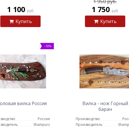
1 950 руб.
1 100
1 750
руб.
руб.
Купить
Купить
-10%
оловая вилка Россия
Вилка - нож Горный
баран
зводство
Россия
Производство
Рос
зводитель
Shampurs
Производитель
Shamp