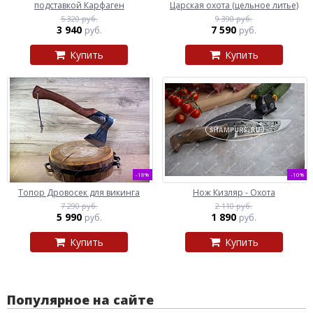
подставкой Карфаген
Царская охота (цельное литье)
5 320 руб.
9 390 руб.
3 940
7 590
руб.
руб.
Купить
Купить
-18%
-10%
Топор Дровосек для викинга
Нож Кизляр - Охота
7 290 руб.
2 110 руб.
5 990
1 890
руб.
руб.
Купить
Купить
Популярное на сайте