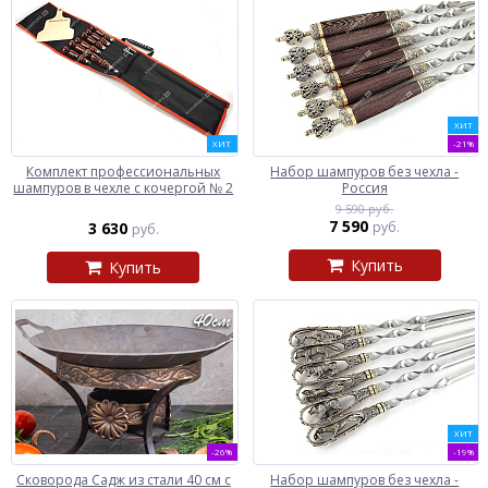
ХИТ
ХИТ
-21%
Комплект профессиональных
Набор шампуров без чехла -
шампуров в чехле с кочергой № 2
Россия
9 590 руб.
7 590
3 630
руб.
руб.
Купить
Купить
ХИТ
-26%
-19%
Сковорода Садж из стали 40 см с
Набор шампуров без чехла -