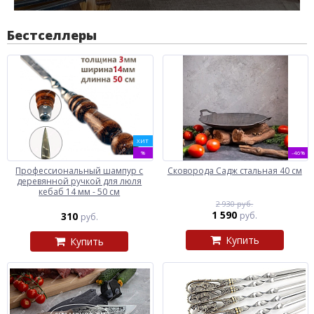
Бестселлеры
ХИТ
%
-46%
Профессиональный шампур с
Сковорода Садж стальная 40 см
деревянной ручкой для люля
кебаб 14 мм - 50 см
2 930 руб.
1 590
310
руб.
руб.
Купить
Купить