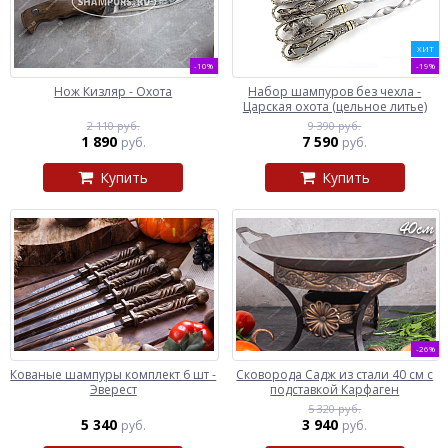
ХИТ
-10%
-19%
Нож Кизляр - Охота
Набор шампуров без чехла -
Царская охота (цельное литье)
2 110 руб.
9 390 руб.
1 890
7 590
руб.
руб.
Купить
Купить
-26%
Кованые шампуры комплект 6 шт -
Сковорода Садж из стали 40 см с
Эверест
подставкой Карфаген
5 320 руб.
5 340
3 940
руб.
руб.